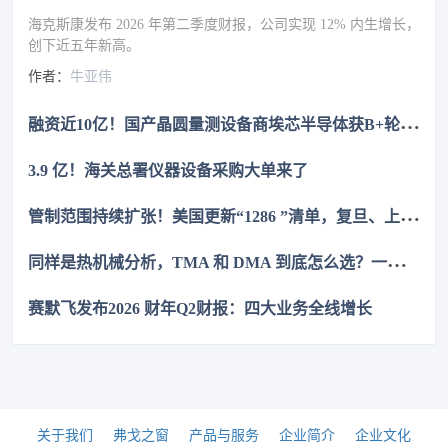
海克斯康发布 2026 年第二季度财报，公司实现 12% 内生增长，
创下近五年新高。
作者：
牛亚伟
融
资近10亿！国产晶圆量测设备商埃芯半导体获B+轮融资
3.9 亿！海关总署仪器设备采购大单来了
管
制范围持续扩张！美国更新“1286 ”清单，复旦、上交等上榜
同
样是热机械分析，TMA 和 DMA 到底怎么选？一次讲清
赛默飞发布2026 财年Q2财报：四大业务全线增长
关于我们
弗戈之窗
产品与服务
企业简介
企业文化