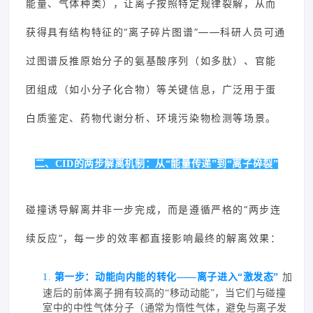
能量、气体种类），让离子按照特定规律裂解，从而
获得具有结构特征的“离子碎片图谱”——科研人员可通
过图谱反推原始分子的氨基酸序列（如多肽）、官能
团组成（如小分子化合物）等关键信息，广泛用于蛋
白质鉴定、药物代谢分析、环境污染物检测等场景。
二、CID的两步解离机制：从“能量传递”到“离子碎裂”
碰撞诱导解离并非一步完成，而是遵循严格的“两步连
续反应”，每一步的效率都直接影响最终的解离效果：
1.
第一步：动能向内能的转化——离子进入“激发态”
加
速后的前体离子拥有较高的“移动动能”，当它们与碰撞
室中的中性气体分子（通常为惰性气体，避免与离子发