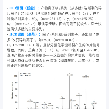
•
CID谱图（低能）
：
产物离子以y系列（从多肽C端断裂的碎
片离子）和b系列（从多肽N端断裂的碎片离子）为主，碎片
种类相对集中，如y₂（m/z≈251.15）、y₄（m/z≈465.25）、
b₃²⁺（m/z≈523.77）等信号清晰，图谱背景干扰较少，适合快
速确认多肽的主要序列。
•
HCD谱图（高能）
：
除了y系列和b系列离子，还出现了更
多“次要碎片离子”，如Im(H)（m/z≈110.07）、
D₁（m/z≈819.40）等，且部分强化学键断裂产生的碎片信号
增强。同时，总离子流（TIC）从1.49×10⁶提升至1.76×10⁶，
说明产物离子的总量更多——这些额外的碎片信息，能帮助
科研人员确认多肽是否存在修饰（如磷酸化、乙酰化），或
修正序列解析中的歧义。