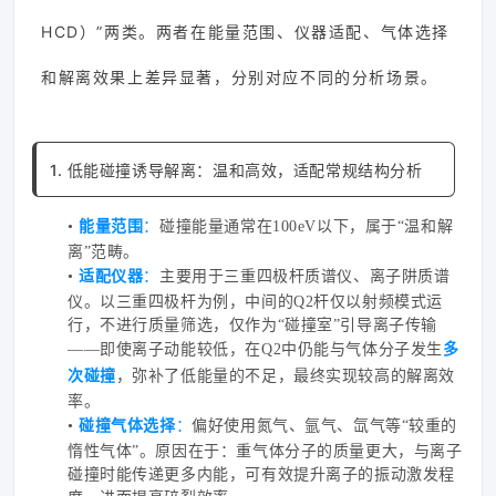
HCD）”两类。两者在能量范围、仪器适配、气体选择
和解离效果上差异显著，分别对应不同的分析场景。
1. 低能碰撞诱导解离：温和高效，适配常规结构分析
•
能量范围
：
碰撞能量通常在100eV以下，属于“温和解
离”范畴。
•
适配仪器
：
主要用于三重四极杆质谱仪、离子阱质谱
仪。以三重四极杆为例，中间的Q2杆仅以射频模式运
行，不进行质量筛选，仅作为“碰撞室”引导离子传输
——即使离子动能较低，在Q2中仍能与气体分子发生
多
次碰撞
，弥补了低能量的不足，最终实现较高的解离效
率。
•
碰撞气体选择
：
偏好使用氮气、氩气、氙气等“较重的
惰性气体”。原因在于：重气体分子的质量更大，与离子
碰撞时能传递更多内能，可有效提升离子的振动激发程