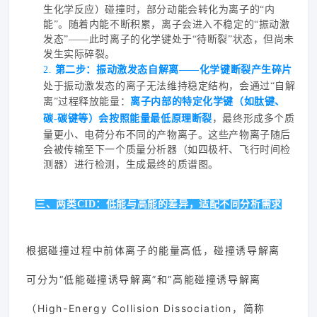
生化学反应）碰撞时，部分动能会转化为离子的“内
能”。随着内能不断积累，离子会进入不稳定的“振动激
发态”——此时离子的化学键处于“待断裂”状态，但尚未
发生实际碎裂。
2.
第二步：振动激发态自解离——化学键断裂产生碎片
处于振动激发态的离子无法维持稳定结构，会通过“自解
离”过程释放能量：
离子内部的特定化学键（如肽键、
碳-碳键等）会按照能量最低原理断裂
，最终形成多个质
量更小、电荷分布不同的产物离子。这些产物离子随后
会被传输至下一个质量分析器（如四极杆、飞行时间检
测器）进行检测，生成最终的质谱图。
三、两类CID：低能与高能的差异，适配不同分析需求
根据碰撞过程中前体离子的能量高低，碰撞诱导解离
可分为“低能碰撞诱导解离”和“高能碰撞诱导解离
（High-Energy Collision Dissociation，简称