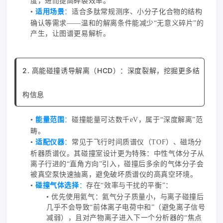
度，进而提高碎裂效率。
•
适用场景
：
适合多肽常规测序、小分子化合物的结构
确认等需求——温和的解离条件能减少“无意义碎片”的
产生，让图谱更易解析。
2. 高能碰撞诱导解离（HCD）：深度裂解，挖掘更多结
构信息
•
能量范围
：
碰撞能量可达数千eV，属于“深度解离”范
畴。
•
适配仪器
：
常见于飞行时间质谱仪（TOF）、磁场分
析器质谱仪。其碰撞室设计更为特殊：中性气体分子从
离子行进的“直角方向”引入，碰撞后多余的气体分子会
被真空泵快速抽离，避免破坏质谱仪的高真空环境。
•
碰撞气体选择
：
存在“效率与干扰的平衡”：
• 优先使用氦气：氦气分子质量小，与离子碰撞后
几乎不会导致“前体离子电荷中和”（避免离子信号
减弱），且对产物离子进入下一个分析器的“焦点