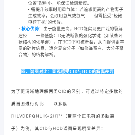
位置”影响小，能保证检测精度。
• 需提升效率时用重气体：若追求更高的产物离子
生成效率，会改用氩气或氙气——但需接受“轻微
电荷干扰”的代价。
•
核心优势
：
由于能量更高，HCD能实现更广泛的裂解
途径——一些低能CID无法断裂的强化学键（如某些环
状结构的化学键），在HCD下可被断裂，从而提供更丰
富的碎片信息，适合复杂分子（如修饰蛋白、大分子聚
合物）的结构解析。
四、谱图对比：直观感受CID与HCD的解离差异
为了更清晰地理解两类CID的区别，可通过特定多肽的
质谱图进行对比——以多肽
[HLVDEPQNLIK+2H]²⁺（带两个正电荷的多肽离
子）为例，其CID与HCD谱图呈现明显差异：