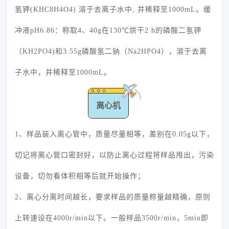
氢钾(KHC8H4O4) 溶于去离子水中, 并稀释至1000mL。缓
冲液pH6.86：称取4、40g在130℃烘干2 h的磷酸二氢钾
（KH2PO4)和3.55g磷酸氢二钠（Na2HPO4），溶于去离
子水中，并稀释至1000mL。
离心机
1、样品装入离心管中，质量尽量相等，差别在0.05g以下，
切记将离心管口密封好，以防止离心过程将样品甩出，污染
设备，切勿看体积相等后就开始操作；
2、离心分离时间越长，要求样品的质量称量越精确，原则
上转速设在4000r/min以下。一般样品3500r/min，5min即