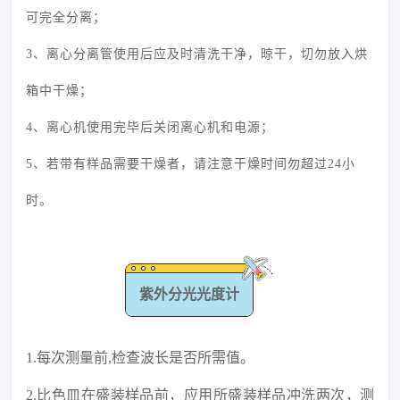
可完全分离；
3、离心分离管使用后应及时清洗干净，晾干，切勿放入烘
箱中干燥；
4、离心机使用完毕后关闭离心机和电源；
5、若带有样品需要干燥者，请注意干燥时间勿超过24小
时。
紫外分光光度计
1.每次测量前,检查波长是否所需值。
2.比色皿在盛装样品前，应用所盛装样品冲洗两次，测