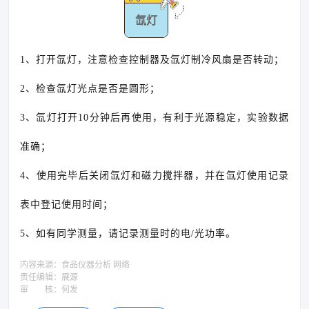
氙灯
1、打开氙灯，注意检查控制器及氙灯制冷风扇是否转动；
2、检查氙灯光点是否是圆形；
3、氙灯打开10分钟后再使用，有利于光源稳定，实验数据
准确；
4、使用完毕后关闭氙灯和磁力搅拌器，并在氙灯使用记录
表中登记使用时间；
5、如有同学测量，请记录测量时的电/光功率。
内容来源：
食品仪器分析 网络
责任编辑：
展源
审 核：
何发