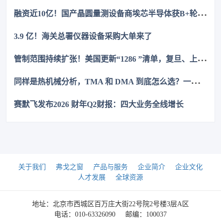
融
资近10亿！国产晶圆量测设备商埃芯半导体获B+轮融资
3.9 亿！海关总署仪器设备采购大单来了
管
制范围持续扩张！美国更新“1286 ”清单，复旦、上交等上榜
同
样是热机械分析，TMA 和 DMA 到底怎么选？一次讲清
赛默飞发布2026 财年Q2财报：四大业务全线增长
关于我们
弗戈之窗
产品与服务
企业简介
企业文化
人才发展
全球资源
地址：北京市西城区百万庄大街22号院2号楼3层A区
电话：010-63326090
邮编：100037