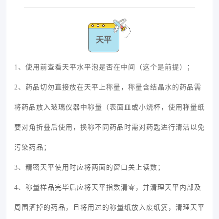
天平
1、使用前查看天平水平泡是否在中间（这个是前提）；
2、药品切勿直接放在天平上称量，称量含结晶水的药品需
将药品放入玻璃仪器中称量（表面皿或小烧杯，使用称量纸
要对角折叠后使用，换称不同药品时需对药匙进行清洁以免
污染药品；
3、精密天平使用时应将两面的窗口关上读数；
4、称量样品完毕后应将天平指数清零，并清理天平内部及
周围洒掉的药品，且将用过的称量纸放入废纸篓，清理天平