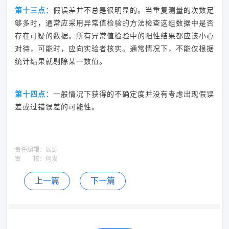
第十三点：
假误差并不总是很明显的。当重复测量的次数足
够多时，通常应采用异常值检验的方法检查这组数据中是否
存在可疑的数据。所有异常值检验中的阳性结果都应该小心
对待，可能时，应向实验者核实。通常情况下，不能仅根据
统计结果就剔除某一数值。
第十四点：
一般情况下获得的不确定度并没有考虑出现假误
差或过错误差的可能性。
责任编辑：
展源
审 核：
何发
上一篇
下一篇