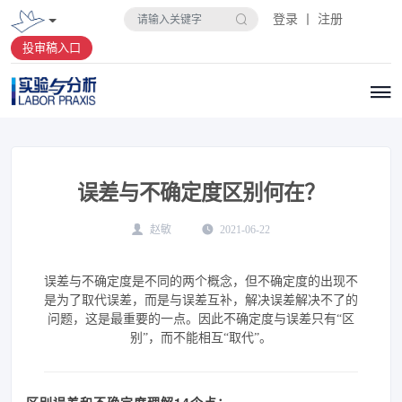
登录 丨 注册
投审稿入口
误差与不确定度区别何在？
赵敏
2021-06-22
误差与不确定度是不同的两个概念，但不确定度的出现不
是为了取代误差，而是与误差互补，解决误差解决不了的
问题，这是最重要的一点。因此不确定度与误差只有“区
别”，而不能相互“取代”。