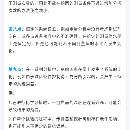
于测量次数的，因此不能在相同的测量条件下通过增加分析
次数的办法使之减小。
第八点：
恒定的系统误差，例如定量分析中没有考虑到试剂
空白，或多点设备校准中的不准确性，在给定的测量值水平
上是恒定的，但是也可能随着不同测量值的水平而发生变
化。
第九点：
在一系列分析中，影响因素在量上发生了系统的变
化，例如由于试验条件控制得不充分所引起的，会产生不恒
定的系统误差。
例：
1.在进行化学分析时，一组样品的温度在逐渐升高，可能会
导致结果的渐变。
2.在整个试验的过程中，传感器和探针可能存在老化影响，
也可能引入不恒定的系统误差。