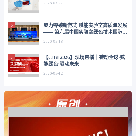
2026-05-27
聚力零碳新范式 赋能实验室高质量发展
—— 第六届中国实验室绿色技术国际学
术报告会在济圆满举办
2026-05-18
【CIBF2026】现场直播｜链动全球·赋
能绿色·驱动未来
2026-05-12