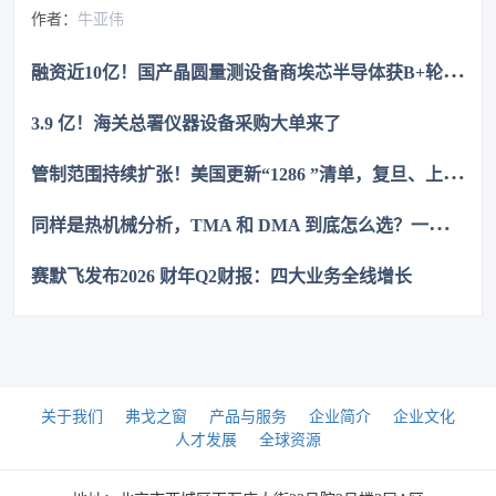
作者：
牛亚伟
融
资近10亿！国产晶圆量测设备商埃芯半导体获B+轮融资
3.9 亿！海关总署仪器设备采购大单来了
管
制范围持续扩张！美国更新“1286 ”清单，复旦、上交等上榜
同
样是热机械分析，TMA 和 DMA 到底怎么选？一次讲清
赛默飞发布2026 财年Q2财报：四大业务全线增长
关于我们
弗戈之窗
产品与服务
企业简介
企业文化
人才发展
全球资源