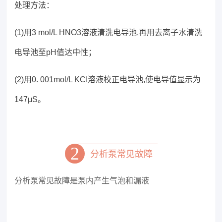
处理方法：
(1)用3 mol/L HNO3溶液清洗电导池,再用去离子水清洗
电导池至pH值达中性；
(2)用0. 001mol/L KCI溶液校正电导池,使电导值显示为
147μS。
2
分析泵常见故障
分析泵常见故障是泵内产生气泡和漏液