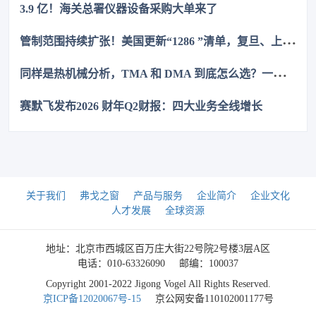
3.9 亿！海关总署仪器设备采购大单来了
管
制范围持续扩张！美国更新“1286 ”清单，复旦、上交等上榜
同
样是热机械分析，TMA 和 DMA 到底怎么选？一次讲清
赛默飞发布2026 财年Q2财报：四大业务全线增长
关于我们
弗戈之窗
产品与服务
企业简介
企业文化
人才发展
全球资源
地址：北京市西城区百万庄大街22号院2号楼3层A区
电话：010-63326090
邮编：100037
Copyright 2001-2022 Jigong Vogel All Rights Reserved.
京ICP备12020067号-15
京公网安备110102001177号