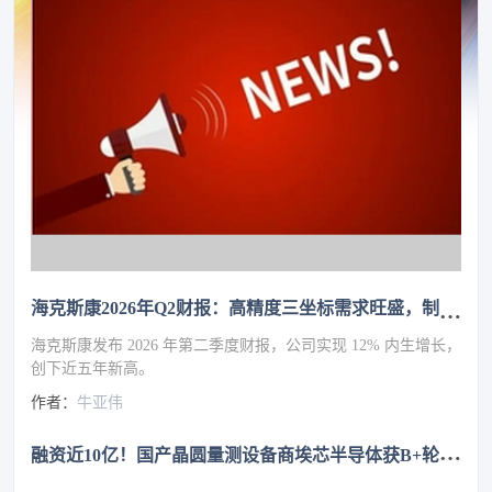
海克斯康2026年Q2财报：高精度三坐标需求旺盛，制造智能业务增长13%
海克斯康发布 2026 年第二季度财报，公司实现 12% 内生增长，
创下近五年新高。
作者：
牛亚伟
融
资近10亿！国产晶圆量测设备商埃芯半导体获B+轮融资