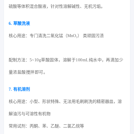
硫酸等体积混合酸液，针对性溶解碱性、无机污垢。
6.
草酸洗液
核心用途：专门清洗二氧化锰（MnO₂） 类顽固污渍
配制方法：
5~10g草酸固体，溶解于100mL纯水中，再滴加少
量浓盐酸搅拌即可。
7. 有机溶剂
核心用途：小型、形状特殊、无法用毛刷刷洗的精密器皿，溶
解油污与可溶性有机物
常用试剂：丙酮、苯、
乙醚
、二氯乙烷等