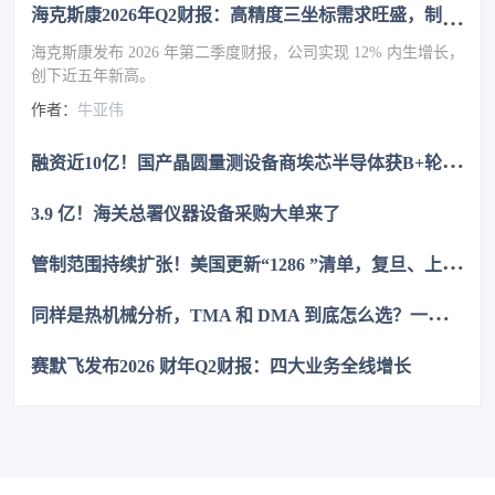
海克斯康2026年Q2财报：高精度三坐标需求旺盛，制造智能业务增长13%
海克斯康发布 2026 年第二季度财报，公司实现 12% 内生增长，
创下近五年新高。
作者：
牛亚伟
融
资近10亿！国产晶圆量测设备商埃芯半导体获B+轮融资
3.9 亿！海关总署仪器设备采购大单来了
管
制范围持续扩张！美国更新“1286 ”清单，复旦、上交等上榜
同
样是热机械分析，TMA 和 DMA 到底怎么选？一次讲清
赛默飞发布2026 财年Q2财报：四大业务全线增长