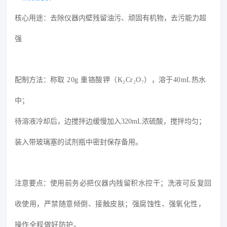
核心用途：去除仪器内壁残留油污、顽固有机物，去污能力超
强
配制方法：
称取 20g 重铬酸钾（K₂Cr₂O₇），溶于40mL热水
中；
待溶液冷却后，边搅拌边缓慢加入320mL浓硫酸，搅拌均匀；
装入带玻璃塞的试剂瓶中密封保存备用。
注意要点：
使用前务必把仪器内残留积水控干；
洗液可反复回
收使用，严禁随意倾倒、接触皮肤；
强腐蚀性、强氧化性，
操作全程做好防护。