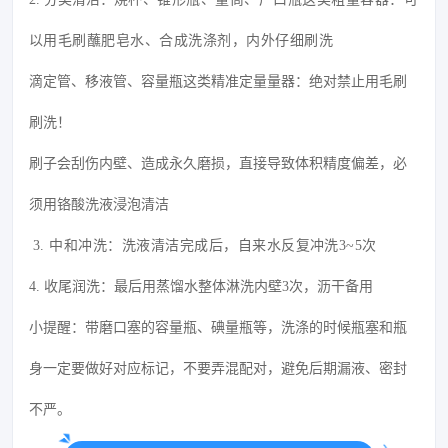
以用毛刷蘸肥皂水、合成洗涤剂，内外仔细刷洗
滴定管、移液管、容量瓶这类精准定量量器：绝对禁止用毛刷
刷洗！
刷子会刮伤内壁、造成永久磨损，直接导致体积精度偏差，必
须用铬酸洗液浸泡清洁
3. 中和冲洗：洗液清洁完成后，自来水反复冲洗3~5次
4. 收尾润洗：最后用蒸馏水整体淋洗内壁3次，沥干备用
小提醒：带磨口塞的容量瓶、碘量瓶等，洗涤的时候瓶塞和瓶
身一定要做好对应标记，不要弄混配对，避免后期漏液、密封
不严。