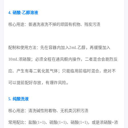
4. 硝酸-乙醇溶液
核心用途：普通洗液洗不掉的顽固有机物、残炭污渍
配制和使用方法：
先在容器内加入2mL乙醇，再缓慢加入
10mL浓硝酸；
必须全程在通风橱内操作，二者混合会剧烈反
应、产生有毒二氧化氮气体；
只能临用前临时混合，绝对不
可以提前配好存放，有爆炸风险。
5. 纯酸洗液
核心用途：清洗碱性附着物、无机类沉积污渍
常用配比：盐酸(1+1)、硫酸(1+1)、硝酸(1+1)，或是浓硝酸+浓