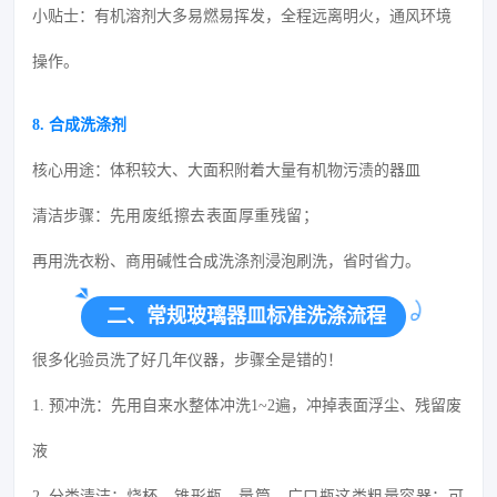
小贴士：有机溶剂大多易燃易挥发，全程远离明火，通风环境
操作。
8. 合成洗涤剂
核心用途：体积较大、大面积附着大量有机物污渍的器皿
清洁步骤：
先用废纸擦去表面厚重残留；
再用洗衣粉、商用碱性合成洗涤剂浸泡刷洗，省时省力。
二、常规玻璃器皿标准洗涤流程
很多化验员洗了好几年仪器，步骤全是错的！
1. 预冲洗：先用自来水整体冲洗1~2遍，冲掉表面浮尘、残留废
液
2. 分类清洁：
烧杯、锥形瓶、量筒、广口瓶这类粗量容器：可