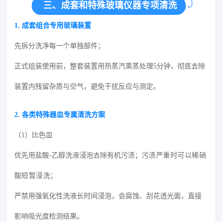
三、成套和特殊玻璃仪器专项清洗
1. 成套组合专用玻璃装置
先拆分洗净每一个单独部件；
正式组装使用前，整套装置用热蒸汽熏蒸处理5分钟，彻底去除
装置内残留杂质与空气，避免干扰反应与测定。
2. 各类特殊器皿专属清洗方案
（1）比色皿
优先用盐酸-乙醇洗液浸泡去除有机污渍；
污渍严重时可以稀硝
酸短暂浸洗；
严禁用强氧化性洗液长时间浸泡，会腐蚀、刮花透光面，直接
影响吸光度检测结果。