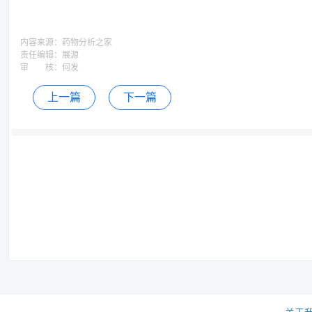
内容来源：
药物分析之家
责任编辑：
展源
审 核：
何发
上一篇
下一篇