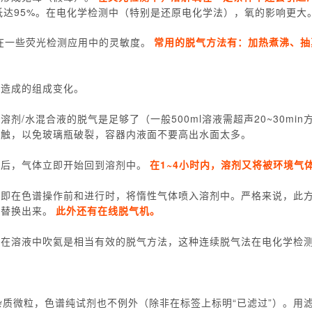
低达95%。在电化学检测中（特别是还原电化学法），氧的影响更大
在一些荧光检测应用中的灵敏度。
常用的脱气方法有：加热煮沸、抽
发造成的组成变化。
剂/水混合液的脱气是足够了（一般500ml溶液需超声20~30min
接触，以免玻璃瓶破裂，容器内液面不要高出水面太多。
气后，气体立即开始回到溶剂中。
在1~4小时内，溶剂又将被环境气
，即在色谱操作前和进行时，将惰性气体喷入溶剂中。严格来说，此
气替换出来。
此外还有在线脱气机。
。在溶液中吹氦是相当有效的脱气方法，这种连续脱气法在电化学检
除去杂质微粒，色谱纯试剂也不例外（除非在标签上标明“已滤过”）。用