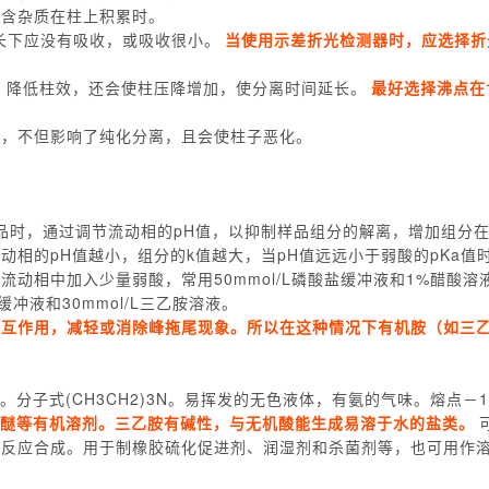
所含杂质在柱上积累时。
长下应没有吸收，或吸收很小。
当使用示差折光检测器时，应选择折
质，降低柱效，还会使柱压降增加，使分离时间延长。
最好选择沸点在
淀，不但影响了纯化分离，且会使柱子恶化。
8）样品时，通过调节流动相的pH值，以抑制样品组分的解离，增加组分
相的pH值越小，组分的k值越大，当pH值远远小于弱酸的pKa值
动相中加入少量弱酸，常用50mmol/L磷酸盐缓冲液和1%醋酸溶
冲液和30mmol/L三乙胺溶液。
相互作用，减轻或消除峰拖尾现象。所以在这种情况下有机胺（如三
产物。分子式(CH3CH2)3N。易挥发的无色液体，有氨的气味。熔点－1
醚等有机溶剂。三乙胺有碱性，与无机酸能生成易溶于水的盐类。
化反应合成。用于制橡胶硫化促进剂、润湿剂和杀菌剂等，也可用作