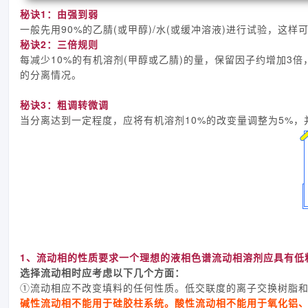
秘诀1：由强到弱
一般先用90%的乙腈(或甲醇)/水(或缓冲溶液)进行试验，
秘诀2：三倍规则
每减少10%的有机溶剂(甲醇或乙腈)的量，保留因子约增加3
的分离情况。
秘诀3：粗调转微调
当分离达到一定程度，应将有机溶剂10%的改变量调整为5%
1、流动相的性质要求一个理想的液相色谱流动相溶剂应具有低
选择流动相时应考虑以下几个方面：
①流动相应不改变填料的任何性质。低交联度的离子交换树脂
碱性流动相不能用于硅胶柱系统。酸性流动相不能用于氧化铝