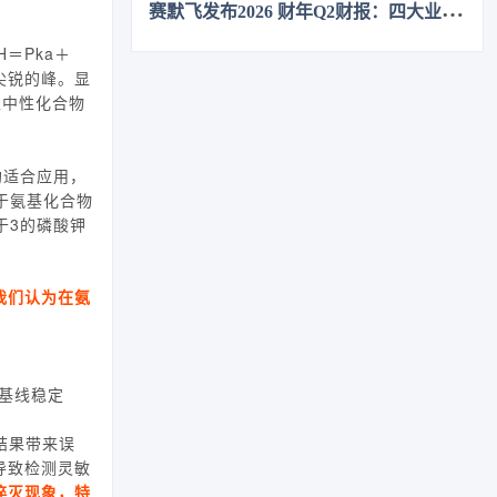
赛
默飞发布2026 财年Q2财报：四大业务全线增长
＝Pka＋
的尖锐的峰。显
以中性化合物
均适合应用，
于氨基化合物
于3的磷酸钾
我们认为在氨
基线稳定
结果带来误
导致检测灵敏
淬灭现象，特