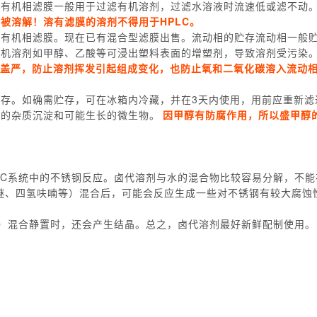
。有机相滤膜一般用于过滤有机溶剂，过滤水溶液时流速低或滤不动
被溶解！溶有滤膜的溶剂不得用于HPLC。
选有机相滤膜。现在已有混合型滤膜出售。流动相的贮存流动相一般
有机溶剂如甲醇、乙酸等可浸出塑料表面的增塑剂，导致溶剂受污染
盖严，防止溶剂挥发引起组成变化，也防止氧和二氧化碳溶入流动
存。如确需贮存，可在冰箱内冷藏，并在3天内使用，用前应重新滤
部的杂质沉淀和可能生长的微生物。
因甲醇有防腐作用，所以盛甲醇
LC系统中的不锈钢反应。卤代溶剂与水的混合物比较容易分解，不能
异丙醚、四氢呋喃等）混合后，可能会反应生成一些对不锈钢有较大腐蚀
腈）混合静置时，还会产生结晶。总之，卤代溶剂最好新鲜配制使用。