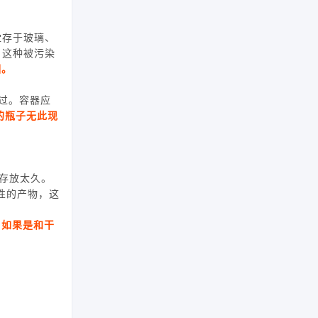
。
贮存于玻璃、
。这种被污染
相。
过。容器应
的瓶子无此现
存放太久。
性的产物，这
如果是和干