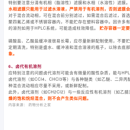
特别要注意分清有机相（脂溶性）滤膜和水相（水溶性）滤膜
水相滤膜只能用于过滤水溶液，严禁用于有机溶剂，否则滤膜会
对于混合流动相，可在混合前分别滤过，如需混合后滤过，首
聚四氟乙烯或不锈钢容器内，不能贮存在塑料容器中。因许多
的溶剂如用于HPLC系统，可能造成柱效降低。
贮存容器一定要
磷酸盐、乙酸盐缓冲液很易长霉，应尽量新鲜配制使用，不要贮
定期清洗，特别是盛水、缓冲液和混合溶液的瓶子，以除去底
象。
6、卤代有机溶剂
应特别注意的问题卤代溶剂可能含有微量的酸性杂质，能与HP
卤代溶剂（如CCl4、CHCl3等）与各种醚类（如乙醚、二
种混合流动相应尽量不采用，或新鲜配制。
此外，卤代溶剂（如CH2Cl2）与一些反应性有机溶剂（如乙
燥的饱和烷烃混合，则不会产生类似问题。
内容来源： 药物分析之家