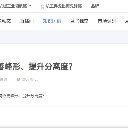
机械工业领航奖
机工弗戈出海先锋奖
品牌
内动态
直播间
知识图谱
蓝鸟课堂
市场调研
善峰形、提升分离度？
展源
2026-05-25
何改善峰形、提升分离度？