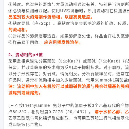
②纯度。色谱柱的寿命与大量流动相通过有关，特别是当溶剂
③必须与检测器匹配。使用UV检测器时，所用流动相在检测波
品差别较大的溶剂作流动相，以提高灵敏度。
④粘度要低（应<2cp）。高粘度溶剂会影响溶质的扩散、传
的流动相。
⑤对样品的溶解度要适宜。如果溶解度欠佳，样品会在柱头沉
⑥样品易于回收。
应选用挥发性溶剂。
2、流动相的pH值
采用反相色谱法分离弱酸（3≤pKa≤7）或弱碱（7≤pKa≤
保留，并改善峰形的技术称为反相离子抑制技术。对于弱酸，流动
以分子形式存在；对弱碱，情况相反。分析弱酸样品时，通常在流
样品时，通常在流动相中加入少量弱碱，常用50mmol/L磷酸盐缓
注：流动相中加入有机胺可以减弱碱性溶质与残余硅醇基的强
减尾剂或除尾剂。
(三乙胺triethylamine 氨分子中的氢原子被3个乙基取代的
点89.3℃，相对密度0.7275（20／4℃）。
溶于水和乙醇、乙
乙基乙酰氨与氢化铝锂反应制取，也可用乙醇胺进行气相烷基
成四级铵化合物)。