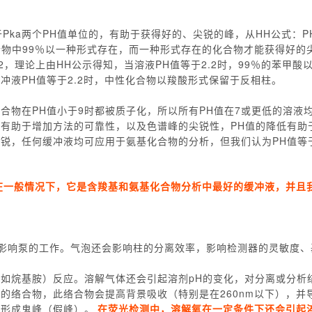
Pka两个PH值单位的，有助于获得好的、尖锐的峰，从HH公式：PH
单位，化合物中99％以一种形式存在，而一种形式存在的化合物才能获得好
2，理论上由HH公示得知，当溶液PH值等于2.2时，99％的苯甲酸
缓冲液PH值等于2.2时，中性化合物以羧酸形式保留于反相柱。
合物在PH值小于9时都被质子化，所以所有PH值在7或更低的溶液
盐有助于增加方法的可靠性，以及色谱峰的尖锐性，PH值的降低有助
锐，任何缓冲液均可应用于氨基化合物的分析，但我们认为PH值等
在一般情况下，它是含羧基和氨基化合物分析中最好的缓冲液，并且
，影响泵的工作。气泡还会影响柱的分离效率，影响检测器的灵敏度、
如烷基胺）反应。溶解气体还会引起溶剂pH的变化，对分离或分析
的络合物，此络合物会提高背景吸收（特别是在260nm以下），并
或形成鬼峰（假峰）。
在荧光检测中，溶解氧在一定条件下还会引起