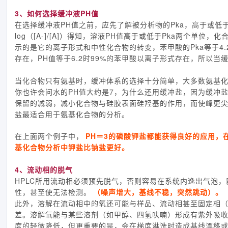
3、如何选择缓冲液PH值
在选择缓冲液PH值之前，应先了解被分析物的Pka，高于或低于
log（[A-]/[A]）得知，溶液PH值高于或低于Pka两个
示的是它的离子形式和中性化合物的转变，苯甲酸的Pka等于4.
存在，PH值等于6.2时99%的苯甲酸以离子形式存在，所以当
当化合物只有氨基时，缓冲体系的选择十分简单，大多数氨基化
你也许会问水的PH值大约是7，为什么还用缓冲盐，因为缓冲
保留的减弱，减小化合物与硅胶表面硅羟基的作用，而使峰更尖
盐最适合用于氨基化合物的分析。
在上面两个例子中，
PH＝3的磷酸钾盐都能获得良好的应用，
基化合物分析中钾盐比钠盐更好。
4、流动相的脱气
HPLC所用流动相必须预先脱气，否则容易在系统内逸出气泡
性，甚至使无法检测。
（噪声增大，基线不稳，突然跳动）。
此外，溶解在流动相中的氧还可能与样品、流动相甚至固定相（
差。溶解氧能与某些溶剂（如甲醇、四氢呋喃）形成有紫外吸收
度的轻微降低，但更重要的是，会在梯度淋洗时造成基线漂移