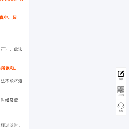
。
真空、超
方可），此法
体所饱和。
方法不能将溶
投稿
订阅号
测时经常使
客服
滤膜过滤时，