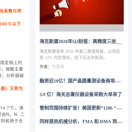
光系数与样
100℃以下
海克斯康2026年Q2财报：高精度三坐标需求旺盛，制造智能业务增长13%
海克斯康发布 2026 年第二季度财报，公司实
现 12% 内生增长，创下近五年新高。
在固定相上的
作者：
牛亚伟
时，弱酸主要
液；分析弱碱
融
资近10亿！国产晶圆量测设备商埃芯半导体获B+轮融资
乙胺）又称为
3.9 亿！海关总署仪器设备采购大单来了
管
制范围持续扩张！美国更新“1286 ”清单，复旦、上交等上榜
14.7℃，沸
可由N，N- 二
溶剂和用于合
同
样是热机械分析，TMA 和 DMA 到底怎么选？一次讲清