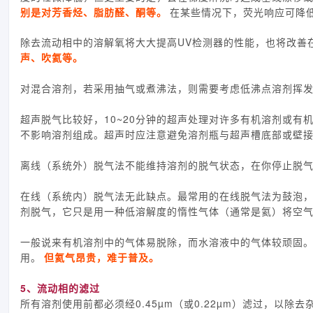
别是对芳香烃、脂肪醛、酮等。
在某些情况下，荧光响应可降
除去流动相中的溶解氧将大大提高UV检测器的性能，也将改善
声、吹氦等。
对混合溶剂，若采用抽气或煮沸法，则需要考虑低沸点溶剂挥
超声脱气比较好，10~20分钟的超声处理对许多有机溶剂或有机溶
不影响溶剂组成。超声时应注意避免溶剂瓶与超声槽底部或壁
离线（系统外）脱气法不能维持溶剂的脱气状态，在你停止脱
在线（系统内）脱气法无此缺点。最常用的在线脱气法为鼓泡
剂脱气，它只是用一种低溶解度的惰性气体（通常是氦）将空
一般说来有机溶剂中的气体易脱除，而水溶液中的气体较顽固
用。
但氦气昂贵，难于普及。
5、流动相的滤过
所有溶剂使用前都必须经0.45µm（或0.22µm）滤过，以