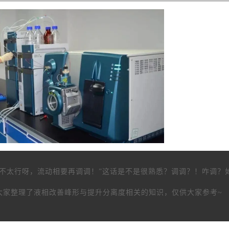
不太行呀，流动相要再调调！”这话是不是很熟悉？调调？！咋调？
大家整理了液相改善峰形与提升分离度相关的知识，仅供大家参考~