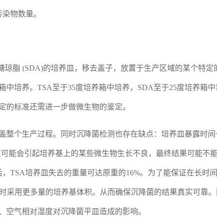
在污染物数量。
糖琼脂 (SDA)的培养皿，移去盖子，放置于生产区域的某个特定
中培养。TSA至于35度培养箱中培养，SDA至于25度培养箱
指定的标准还需进一步做微生物的鉴定。
盖整个生产过程。同时沉降菌检测也存在缺点：培养皿暴露时间长
这可能会引起培养基上的某些微生物生长不良，最终结果可能不
，TSA培养皿失去的重量可达原重的16%。为了能保证在长时
基时采用更多量的培养基体积。从而确保沉降菌的结果真实可靠
、空气相对湿度对沉降菌平皿造成的影响。