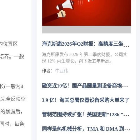
海克斯康2026年Q2财报：高精度三坐标需求旺盛，制造智能业务增长13%
的位置区
海克斯康发布 2026 年第二季度财报，公司实
中培养。一般
现 12% 内生增长，创下近五年新高。
作者：
牛亚伟
融
资近10亿！国产晶圆量测设备商埃芯半导体获B+轮融资
(一般为4
能完全反映空
3.9 亿！海关总署仪器设备采购大单来了
间的暴露后，
管
制范围持续扩张！美国更新“1286 ”清单，复旦、上交等上榜
。同时，每条
同
样是热机械分析，TMA 和 DMA 到底怎么选？一次讲清