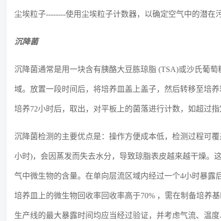
尘埃粒子--------使用尘埃粒子计数器，以确定空气中的潜
沉降菌
沉降菌通常是用一块含有胰酪大豆胨琼脂 (TSA)或沙氏葡萄
域。放置一段时间后，将培养皿盖上盖子，然后转移至培养箱
培养72小时后，取出，对平板上的菌落进行计数，如超过
沉降菌检测的主要优点是：操作方便成本低，检测过程可覆
小时)，会因蒸发而失去水分，导致琼脂表皮越来越干燥。
气中微生物的含量。在单向层流区域内经过一个4小时暴露后
培养皿上的微生物回收率回收率高于70% ，需在制备培养
生产线的最大暴露时间均应当经过验证，并考虑气流、温度