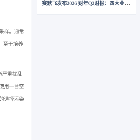
赛
默飞发布2026 财年Q2财报：四大业务全线增长
采样。通常
，至于培养
能严重扰乱
使用一台空
的选择污染