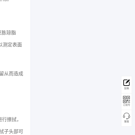
豆胨琼脂
，以测定表面
留从而造成
投稿
订阅号
进行擦拭，
客服
拭子头部可