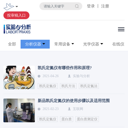
登录 丨 注册
投审稿入口
全部
分析仪器
常用设备
光学仪器
在线仪
凯氏定氮仪有哪些作用和原理?
2021-04-26
实验与分析
凯氏定氮仪
凯氏方法
凯氏定氮法
新品凯氏定氮仪的使用步骤以及适用范围
2021-02-23
互联网
凯氏定氮仪
蛋白质
蛋白质测定仪