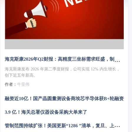
海克斯康2026年Q2财报：高精度三坐标需求旺盛，制造智能业务增长13%
海克斯康发布 2026 年第二季度财报，公司实现 12% 内生增长，
创下近五年新高。
作者：
牛亚伟
融资近10亿！国产晶圆量测设备商埃芯半导体获B+轮融资
3.9 亿！海关总署仪器设备采购大单来了
管
制范围持续扩张！美国更新“1286 ”清单，复旦、上交等上榜